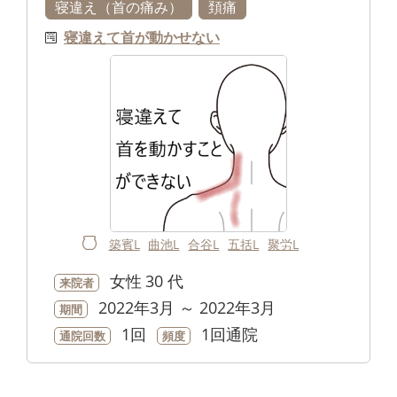
寝違え（首の痛み）
頚痛
寝違えて首が動かせない
築賓L
曲池L
合谷L
五括L
聚労L
女性
30 代
来院者
2022年3月 ～ 2022年3月
期間
1回
1回通院
通院回数
頻度