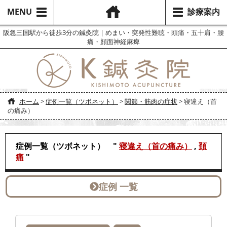
MENU
診療案内
阪急三国駅から徒歩3分の鍼灸院 | めまい・突発性難聴・頭痛・五十肩・腰
痛・顔面神経麻痺
ホーム
>
症例一覧（ツボネット）
>
関節・筋肉の症状
>
寝違え（首
の痛み）
症例一覧（ツボネット） "
寝違え（首の痛み）
,
頚
痛
"
症例 一覧