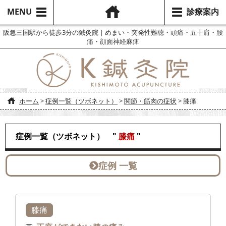
MENU
診療案内
阪急三国駅から徒歩3分の鍼灸院 | めまい・突発性難聴・頭痛・五十肩・腰
痛・顔面神経麻痺
ホーム
>
症例一覧（ツボネット）
>
関節・筋肉の症状
>
膝痛
症例一覧（ツボネット） "
膝痛
"
症例 一覧
膝痛