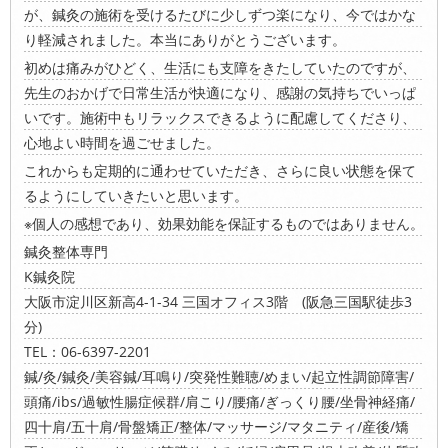
が、鍼灸の施術を受けるたびに少しずつ楽になり、今ではかな
り軽減されました。本当にありがとうございます。
初めは痛みがひどく、生活にも支障をきたしていたのですが、
先生のおかげで日常生活が快適になり、感謝の気持ちでいっぱ
いです。施術中もリラックスできるように配慮してくださり、
心地よい時間を過ごせました。
これからも定期的に通わせていただき、さらに良い状態を保て
るようにしていきたいと思います。
※個人の感想であり、効果効能を保証するものではありません。
鍼灸整体専門
K鍼灸院
大阪市淀川区新高4-1-34 三国オフィス3階 (阪急三国駅徒歩3
分)
TEL：06-6397-2201
鍼/灸/鍼灸/美容鍼/耳鳴り/突発性難聴/めまい/起立性調節障害/
頭痛/ibs/過敏性腸症候群/肩こり/腰痛/ぎっくり腰/坐骨神経痛/
四十肩/五十肩/骨盤矯正/整体/マッサージ/マタニティ/産後/矯