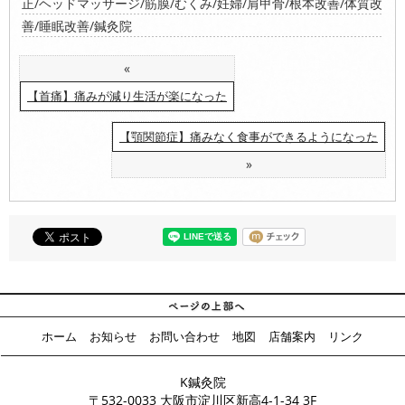
正/ヘッドマッサージ/筋膜/むくみ/妊婦/肩甲骨/根本改善/体質改
善/睡眠改善/鍼灸院
«
【首痛】痛みが減り生活が楽になった
【顎関節症】痛みなく食事ができるようになった
»
ホーム
お知らせ
お問い合わせ
地図
店舗案内
リンク
K鍼灸院
〒532-0033 大阪市淀川区新高4-1-34 3F